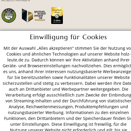
Einwilligung für Cookies
ZAHLUNGSARTEN
Mit der Auswahl „Alles akzeptieren“ stimmen Sie der Nutzung v
Cookies und ähnlichen Technologien auf unserer Website holz-
VERSAND
leute.de zu. Dadurch können wir Ihre Aktivitäten anhand Ihrer
Geräte- und Browsereinstellungen nachvollziehen. Dies ermöglic
es uns, anhand ihrer Interessen nutzungsbasierte Werbeanzeig
für Sie bereitzustellen sowie Funktionalitäten unserer Website
AGB
Datenschutz
Impressum
sicherzustellen und stetig zu verbessern. Dabei werden Ihre Dat
auch an Drittanbieter und Werbepartner weitergegeben. Die
© 2026 HOLZ-LEUTE
Verarbeitung erfolgt ausschließlich zum Zwecke der Einbindun
* Alle Preise inkl. gesetzl. Mehrwertsteuer zzgl.
Versandkosten
.
von Streaming-Inhalten und der Durchführung von statistische
Analyse, Reichweitenmessungen, Produktempfehlungen und
nutzungsbasierter Werbung. Informationen zu den einzelnen
Funktionen, den Drittanbietern und der Speicherdauer finden Si
unter Einstellungen. Diese Einwilligung ist freiwillig, für die
Nutzung unserer Website nicht erforderlich und gilt, bis sie