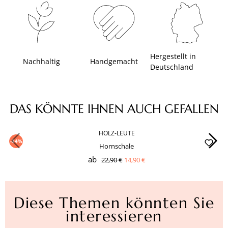
Hergestellt in
Nachhaltig
Handgemacht
Deutschland
Produktgalerie überspringen
DAS KÖNNTE IHNEN AUCH GEFALLEN
HOLZ-LEUTE
-34%
Hornschale
ab
22,90 €
14,90 €
Diese Themen könnten Sie
interessieren