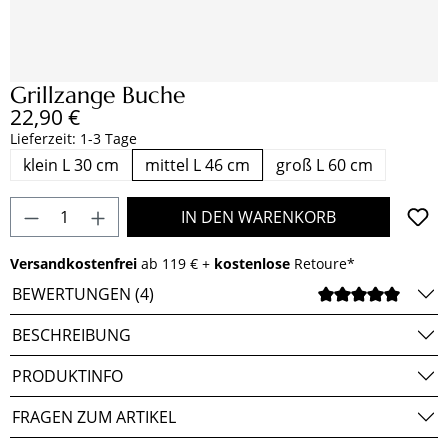
Grillzange Buche
Regulärer Preis:
22,90 €
Lieferzeit: 1-3 Tage
klein L 30 cm
mittel L 46 cm
groß L 60 cm
Produkt Anzahl: Gib den gewünschten Wert e
IN DEN WARENKORB
Versandkostenfrei
ab 119 € +
kostenlose
Retoure*
BEWERTUNGEN (4)
DURCH
BESCHREIBUNG
PRODUKTINFO
FRAGEN ZUM ARTIKEL