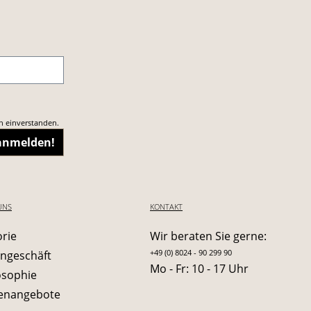
n einverstanden.
 anmelden!
UNS
KONTAKT
orie
Wir beraten Sie gerne:
+49 (0) 8024 - 90 299 90
ngeschäft
Mo - Fr: 10 - 17 Uhr
osophie
lenangebote