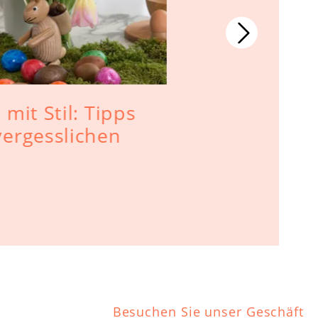
 mit Stil: Tipps
Osterzwei
vergesslichen
für das A
Ostereier
Besuchen Sie unser Geschäft