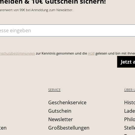
melden & 10€ Gutschein sichern!
arenwert von 99€ bei Anmeldung zum Newsletter.
sse
*
nschutzbestimmungen
zur Kenntnis genommen und die
AGB
gelesen und bin mit ihne
Jetzt
SERVICE
ÜBER 
Geschenkservice
Hist
Gutschein
Lade
Newsletter
Phil
ten
Großbestellungen
Stel