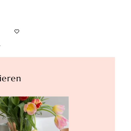
r
ieren