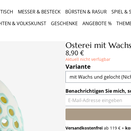
TISCH
MESSER & BESTECK
BÜRSTEN & RASUR
SPIEL &
HTEN & VOLKSKUNST
GESCHENKE
ANGEBOTE %
THEM
Osterei mit Wachs
Regulärer Preis:
8,90 €
Aktuell nicht verfügbar
auswählen
Variante
Benachrichtigen Sie mich, s
E-Mail-Adresse eingeben
Versandkostenfrei
ab 119 € +
ko