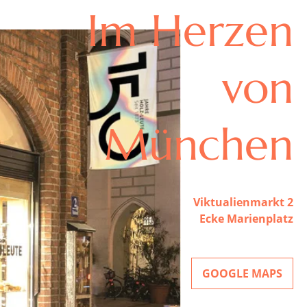
Im Herzen
von
München
Viktualienmarkt 2
Ecke Marienplatz
GOOGLE MAPS