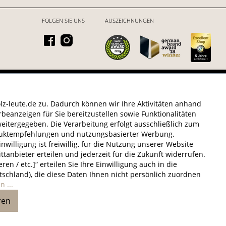
FOLGEN SIE UNS
AUSZEICHNUNGEN
6 HOLZ-LEUTE
* Alle Preise inkl. gesetzl. Mehrwertsteuer zzgl.
Versandkosten
.
z-leute.de zu. Dadurch können wir Ihre Aktivitäten anhand
beanzeigen für Sie bereitzustellen sowie Funktionalitäten
eitergegeben. Die Verarbeitung erfolgt ausschließlich zum
oduktempfehlungen und nutzungsbasierter Werbung.
willigung ist freiwillig, für die Nutzung unserer Website
ittanbieter erteilen und jederzeit für die Zukunft widerrufen.
n / etc.]“ erteilen Sie Ihre Einwilligung auch in die
schland), die diese Daten Ihnen nicht persönlich zuordnen
 ...
ren