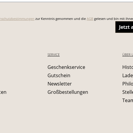
nschutzbestimmungen
zur Kenntnis genommen und die
AGB
gelesen und bin mit ihne
Jetzt
SERVICE
ÜBER 
Geschenkservice
Hist
Gutschein
Lade
Newsletter
Phil
ten
Großbestellungen
Stel
Tea