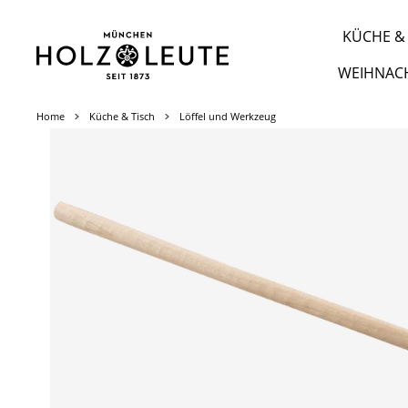
m Hauptinhalt springen
Zur Suche springen
Zur Hauptnavigation springen
KÜCHE & 
WEIHNAC
Home
Küche & Tisch
Löffel und Werkzeug
Bildergalerie überspringen