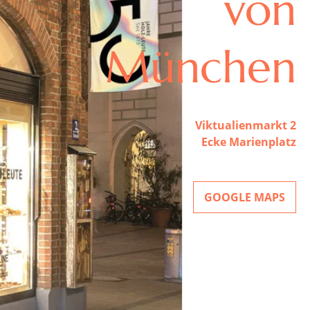
von
München
Viktualienmarkt 2
Ecke Marienplatz
GOOGLE MAPS