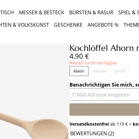
TISCH
MESSER & BESTECK
BÜRSTEN & RASUR
SPIEL &
HTEN & VOLKSKUNST
GESCHENKE
ANGEBOTE %
THEM
Kochlöffel Ahorn 
Regulärer Preis:
4,90 €
Aktuell nicht verfügbar
klein
mittel
groß
(Diese Option ist zurzeit nich
(Diese Option ist zu
(Diese Op
Benachrichtigen Sie mich, s
E-Mail-Adresse eingeben
Versandkostenfrei
ab 119 € +
ko
BEWERTUNGEN (2)