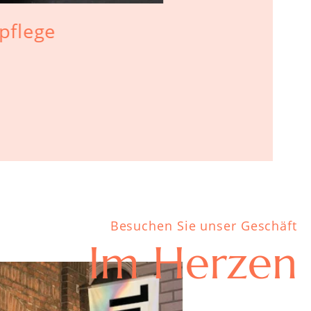
pflege
Drechseln 
Handwerks
Gesichter
Besuchen Sie unser Geschäft
Im Herzen