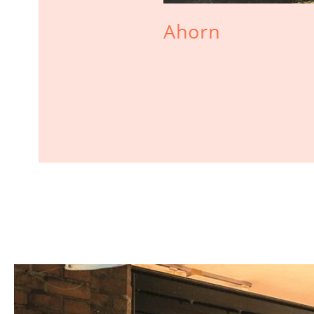
 und
Ahorn
fel aus