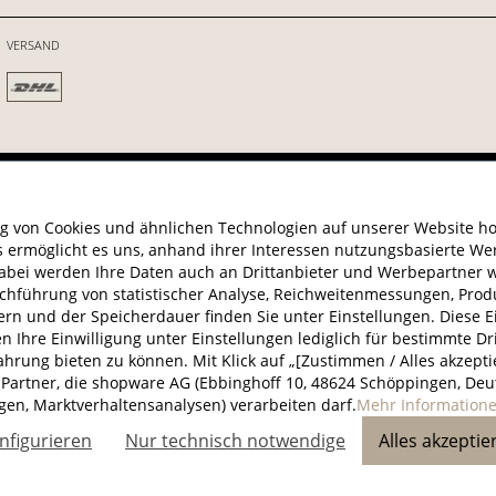
VERSAND
© 202
g von Cookies und ähnlichen Technologien auf unserer Website hol
s ermöglicht es uns, anhand ihrer Interessen nutzungsbasierte Wer
Dabei werden Ihre Daten auch an Drittanbieter und Werbepartner w
chführung von statistischer Analyse, Reichweitenmessungen, Pr
rn und der Speicherdauer finden Sie unter Einstellungen. Diese Ein
nen Ihre Einwilligung unter Einstellungen lediglich für bestimmte Dr
ung bieten zu können. Mit Klick auf „[Zustimmen / Alles akzeptiere
Partner, die shopware AG (Ebbinghoff 10, 48624 Schöppingen, Deut
gen, Marktverhaltensanalysen) verarbeiten darf.
Mehr Informationen
nfigurieren
Nur technisch notwendige
Alles akzeptie