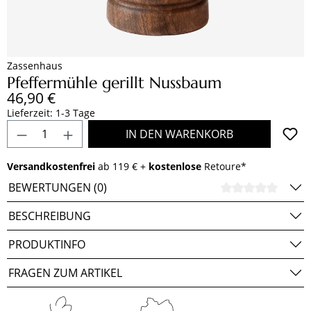
Zassenhaus
Pfeffermühle gerillt Nussbaum
Regulärer Preis:
46,90 €
Lieferzeit: 1-3 Tage
Produkt Anzahl: Gib den gewünschten Wert e
IN DEN WARENKORB
Versandkostenfrei
ab 119 € +
kostenlose
Retoure*
BEWERTUNGEN (0)
DURCH
BESCHREIBUNG
PRODUKTINFO
FRAGEN ZUM ARTIKEL