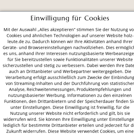
ZAHLUNGSARTEN
Einwilligung für Cookies
Mit der Auswahl „Alles akzeptieren“ stimmen Sie der Nutzung v
VERSAND
Cookies und ähnlichen Technologien auf unserer Website holz-
leute.de zu. Dadurch können wir Ihre Aktivitäten anhand Ihrer
Geräte- und Browsereinstellungen nachvollziehen. Dies ermöglic
es uns, anhand ihrer Interessen nutzungsbasierte Werbeanzeig
für Sie bereitzustellen sowie Funktionalitäten unserer Website
AGB
Datenschutz
Impressum
sicherzustellen und stetig zu verbessern. Dabei werden Ihre Dat
© 2026 HOLZ-LEUTE
auch an Drittanbieter und Werbepartner weitergegeben. Die
* Alle Preise inkl. gesetzl. Mehrwertsteuer zzgl.
Versandkosten
.
Verarbeitung erfolgt ausschließlich zum Zwecke der Einbindun
von Streaming-Inhalten und der Durchführung von statistische
Analyse, Reichweitenmessungen, Produktempfehlungen und
nutzungsbasierter Werbung. Informationen zu den einzelnen
Funktionen, den Drittanbietern und der Speicherdauer finden Si
unter Einstellungen. Diese Einwilligung ist freiwillig, für die
Nutzung unserer Website nicht erforderlich und gilt, bis sie
widerrufen wird. Sie können Ihre Einwilligung unter Einstellung
lediglich für bestimmte Drittanbieter erteilen und jederzeit für d
Zukunft widerrufen. Diese Website verwendet Cookies, um eine