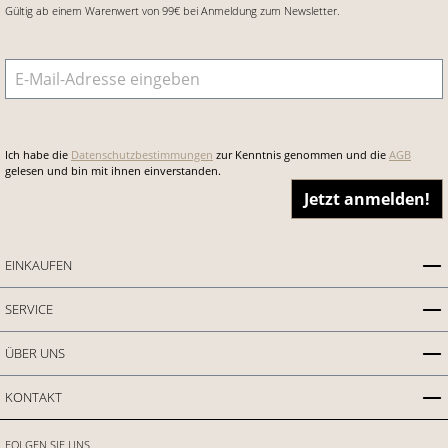
Gültig ab einem Warenwert von 99€ bei Anmeldung zum Newsletter.
E-Mail-Adresse
*
Ich habe die
Datenschutzbestimmungen
zur Kenntnis genommen und die
AGB
gelesen und bin mit ihnen einverstanden.
Jetzt anmelden!
EINKAUFEN
SERVICE
ÜBER UNS
KONTAKT
FOLGEN SIE UNS