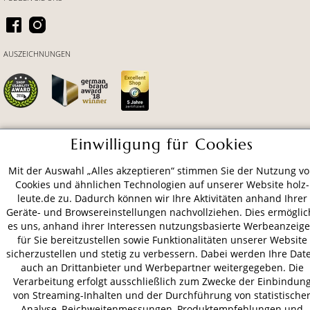
AUSZEICHNUNGEN
Einwilligung für Cookies
ZAHLUNGSARTEN
Mit der Auswahl „Alles akzeptieren“ stimmen Sie der Nutzung v
Cookies und ähnlichen Technologien auf unserer Website holz-
VERSAND
leute.de zu. Dadurch können wir Ihre Aktivitäten anhand Ihrer
Geräte- und Browsereinstellungen nachvollziehen. Dies ermöglic
es uns, anhand ihrer Interessen nutzungsbasierte Werbeanzeig
für Sie bereitzustellen sowie Funktionalitäten unserer Website
AGB
Datenschutz
Impressum
sicherzustellen und stetig zu verbessern. Dabei werden Ihre Dat
auch an Drittanbieter und Werbepartner weitergegeben. Die
© 2026 HOLZ-LEUTE
Verarbeitung erfolgt ausschließlich zum Zwecke der Einbindun
* Alle Preise inkl. gesetzl. Mehrwertsteuer zzgl.
Versandkosten
.
von Streaming-Inhalten und der Durchführung von statistische
Analyse, Reichweitenmessungen, Produktempfehlungen und