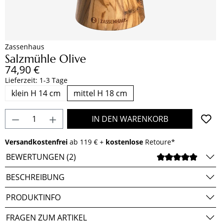
Zassenhaus
Salzmühle Olive
Regulärer Preis:
74,90 €
Lieferzeit: 1-3 Tage
klein H 14 cm
mittel H 18 cm
Produkt Anzahl: Gib den gewünschten Wert e
IN DEN WARENKORB
Versandkostenfrei
ab 119 € +
kostenlose
Retoure*
BEWERTUNGEN (2)
DURCH
BESCHREIBUNG
PRODUKTINFO
FRAGEN ZUM ARTIKEL