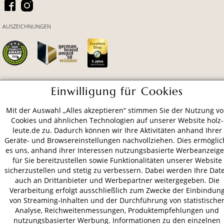
AUSZEICHNUNGEN
Einwilligung für Cookies
ZAHLUNGSARTEN
VERSAND
Mit der Auswahl „Alles akzeptieren“ stimmen Sie der Nutzung v
Cookies und ähnlichen Technologien auf unserer Website holz-
leute.de zu. Dadurch können wir Ihre Aktivitäten anhand Ihrer
AGB
Datenschutz
Impressum
Geräte- und Browsereinstellungen nachvollziehen. Dies ermöglic
es uns, anhand ihrer Interessen nutzungsbasierte Werbeanzeig
© 2026 HOLZ-LEUTE
für Sie bereitzustellen sowie Funktionalitäten unserer Website
* Alle Preise inkl. gesetzl. Mehrwertsteuer zzgl.
Versandkosten
.
sicherzustellen und stetig zu verbessern. Dabei werden Ihre Dat
auch an Drittanbieter und Werbepartner weitergegeben. Die
Verarbeitung erfolgt ausschließlich zum Zwecke der Einbindun
von Streaming-Inhalten und der Durchführung von statistische
Analyse, Reichweitenmessungen, Produktempfehlungen und
nutzungsbasierter Werbung. Informationen zu den einzelnen