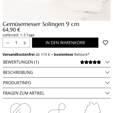
Gemüsemesser Solingen 9 cm
Regulärer Preis:
64,90 €
Lieferzeit: 1-3 Tage
Produkt Anzahl: Gib den gewünschten Wert e
IN DEN WARENKORB
Versandkostenfrei
ab 119 € +
kostenlose
Retoure*
BEWERTUNGEN (1)
DURCH
BESCHREIBUNG
PRODUKTINFO
FRAGEN ZUM ARTIKEL