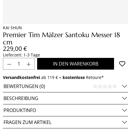
KAI SHUN
Premier Tim Mälzer Santoku Messer 18
cm
Regulärer Preis:
229,00 €
Lieferzeit: 1-3 Tage
Produkt Anzahl: Gib den gewünschten Wert e
IN DEN WARENKORB
Versandkostenfrei
ab 119 € +
kostenlose
Retoure*
BEWERTUNGEN (0)
DURCH
BESCHREIBUNG
PRODUKTINFO
FRAGEN ZUM ARTIKEL