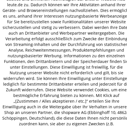
leute.de zu. Dadurch können wir Ihre Aktivitäten anhand Ihrer
VERSAND
Geräte- und Browsereinstellungen nachvollziehen. Dies ermöglic
es uns, anhand ihrer Interessen nutzungsbasierte Werbeanzeig
für Sie bereitzustellen sowie Funktionalitäten unserer Website
sicherzustellen und stetig zu verbessern. Dabei werden Ihre Dat
AGB
Datenschutz
Impressum
auch an Drittanbieter und Werbepartner weitergegeben. Die
© 2026 HOLZ-LEUTE
Verarbeitung erfolgt ausschließlich zum Zwecke der Einbindun
von Streaming-Inhalten und der Durchführung von statistische
* Alle Preise inkl. gesetzl. Mehrwertsteuer zzgl.
Versandkosten
.
Analyse, Reichweitenmessungen, Produktempfehlungen und
nutzungsbasierter Werbung. Informationen zu den einzelnen
Funktionen, den Drittanbietern und der Speicherdauer finden Si
unter Einstellungen. Diese Einwilligung ist freiwillig, für die
Nutzung unserer Website nicht erforderlich und gilt, bis sie
widerrufen wird. Sie können Ihre Einwilligung unter Einstellung
lediglich für bestimmte Drittanbieter erteilen und jederzeit für d
Zukunft widerrufen. Diese Website verwendet Cookies, um eine
bestmögliche Erfahrung bieten zu können. Mit Klick auf
„[Zustimmen / Alles akzeptieren / etc.]“ erteilen Sie Ihre
Einwilligung auch in die Weitergabe über Ihr Verhalten in unser
Shop an unseren Partner, die shopware AG (Ebbinghoff 10, 4862
Schöppingen, Deutschland), die diese Daten Ihnen nicht persönli
zuordnen kann, sie aber zu eigenen Zwecken (z.B.