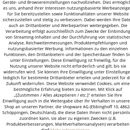
Geräte- und Browsereinstellungen nachvollziehen. Dies ermöglic
es uns, anhand ihrer Interessen nutzungsbasierte Werbeanzeig
für Sie bereitzustellen sowie Funktionalitäten unserer Website
sicherzustellen und stetig zu verbessern. Dabei werden Ihre Dat
AGB
Datenschutz
Impressum
auch an Drittanbieter und Werbepartner weitergegeben. Die
© 2026 HOLZ-LEUTE
Verarbeitung erfolgt ausschließlich zum Zwecke der Einbindun
von Streaming-Inhalten und der Durchführung von statistische
* Alle Preise inkl. gesetzl. Mehrwertsteuer zzgl.
Versandkosten
.
Analyse, Reichweitenmessungen, Produktempfehlungen und
nutzungsbasierter Werbung. Informationen zu den einzelnen
Funktionen, den Drittanbietern und der Speicherdauer finden Si
unter Einstellungen. Diese Einwilligung ist freiwillig, für die
Nutzung unserer Website nicht erforderlich und gilt, bis sie
widerrufen wird. Sie können Ihre Einwilligung unter Einstellung
lediglich für bestimmte Drittanbieter erteilen und jederzeit für d
Zukunft widerrufen. Diese Website verwendet Cookies, um eine
bestmögliche Erfahrung bieten zu können. Mit Klick auf
„[Zustimmen / Alles akzeptieren / etc.]“ erteilen Sie Ihre
Einwilligung auch in die Weitergabe über Ihr Verhalten in unser
Shop an unseren Partner, die shopware AG (Ebbinghoff 10, 4862
Schöppingen, Deutschland), die diese Daten Ihnen nicht persönli
zuordnen kann, sie aber zu eigenen Zwecken (z.B.
Produktverbesserungen, Marktverhaltensanalysen) verarbeiten
darf.
Mehr Informationen ...