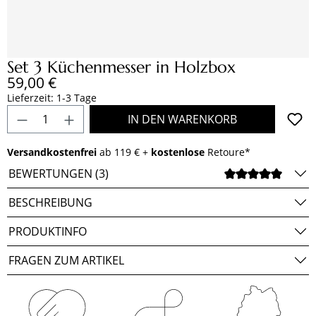
Set 3 Küchenmesser in Holzbox
Regulärer Preis:
59,00 €
Lieferzeit: 1-3 Tage
Produkt Anzahl: Gib den gewünschten Wert e
IN DEN WARENKORB
Versandkostenfrei
ab 119 € +
kostenlose
Retoure*
BEWERTUNGEN (3)
DURCH
BESCHREIBUNG
PRODUKTINFO
FRAGEN ZUM ARTIKEL