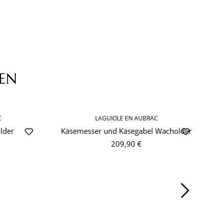
EN
C
LAGUIOLE EN AUBRAC
lder
Käsemesser und Käsegabel Wacholder
T
209,90 €