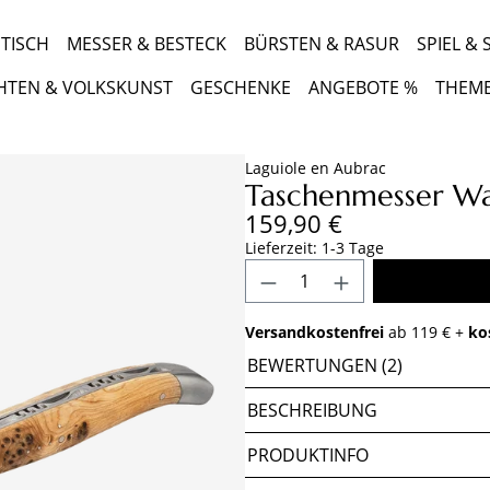
TISCH
MESSER & BESTECK
BÜRSTEN & RASUR
SPIEL &
HTEN & VOLKSKUNST
GESCHENKE
ANGEBOTE %
THEM
Laguiole en Aubrac
Taschenmesser W
Regulärer Preis:
159,90 €
Lieferzeit: 1-3 Tage
Produkt Anzahl: Gib 
Versandkostenfrei
ab 119 € +
ko
BEWERTUNGEN (2)
BESCHREIBUNG
PRODUKTINFO