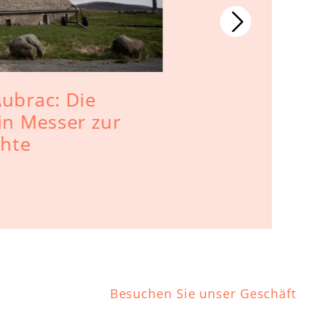
Aubrac: Die
Laguiole 
in Messer zur
Besteck -
hte
Antworten
Besuchen Sie unser Geschäft