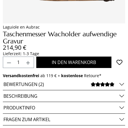
Laguiole en Aubrac
Taschenmesser Wacholder aufwendige
Gravur
Regulärer Preis:
214,90 €
Lieferzeit: 1-3 Tage
Produkt Anzahl: Gib den gewünschten Wert e
IN DEN WARENKORB
Versandkostenfrei
ab 119 € +
kostenlose
Retoure*
BEWERTUNGEN (2)
DURCH
BESCHREIBUNG
PRODUKTINFO
FRAGEN ZUM ARTIKEL