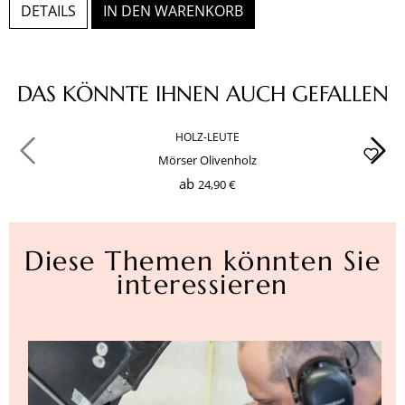
DETAILS
IN DEN WARENKORB
Produktgalerie überspringen
DAS KÖNNTE IHNEN AUCH GEFALLEN
HOLZ-LEUTE
Mörser Olivenholz
ab
24,90 €
Diese Themen könnten Sie
interessieren