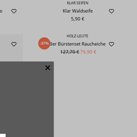
KLAR SEIFEN
o
Klar Waldseife
5,90 €
HOLZ-LEUTE
-37%
3er Bürstenset Raucheiche
127,70 €
79,90 €
un