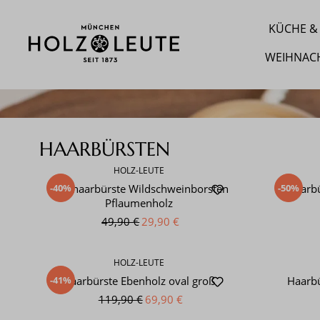
m Hauptinhalt springen
Zur Suche springen
Zur Hauptnavigation springen
KÜCHE & 
WEIHNAC
HAARBÜRSTEN
HOLZ-LEUTE
-40%
-50%
Langhaarbürste Wildschweinborsten
Haarbü
Pflaumenholz
49,90 €
29,90 €
HOLZ-LEUTE
-41%
Haarbürste Ebenholz oval groß
Haarbü
119,90 €
69,90 €