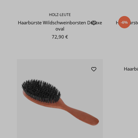
HOLZ-LEUTE
-6%
Haarbürste Wildschweinborsten Deluxe
Haarbürst
oval
72,90 €
Haarbü