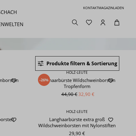
KONTAKT
MAGAZIN
LADEN
 SCHACH
ENWELTEN
Produkte filtern & Sortierung
HOLZ-LEUTE
-26%
inborsten
Langhaarbürste Wildschweinborsten
Tropfenform
44,90 €
32,90 €
HOLZ-LEUTE
borsten
Langhaarbürste extra groß
Wildschweinborsten mit Nylonstiften
29,90 €