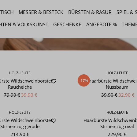
TISCH
MESSER & BESTECK
BÜRSTEN & RASUR
SPIEL &
HTEN & VOLKSKUNST
GESCHENKE
ANGEBOTE %
THEM
HOLZ-LEUTE
HOLZ-LEUTE
-17%
rste Wildschweinborsten
Langhaarbürste Wildschwe
Raucheiche
Nussbaum
79,90 €
39,90 €
39,90 €
32,90 €
HOLZ-LEUTE
HOLZ-LEUTE
rste Wildschweinborsten
Haarbürste Wildschwein
Stirneinzug gerade
Stirneinzug oval
214,90 €
229,90 €