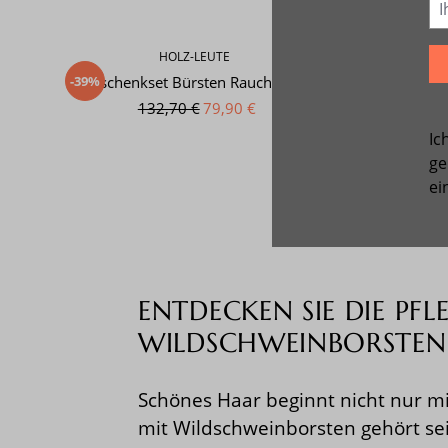
HOLZ-LEUTE
-39%
-36%
Geschenkset Bürsten Raucheiche
Geschenk
132,70 €
79,90 €
Ic
ge
ei
ENTDECKEN SIE DIE P
WILDSCHWEINBORSTEN
Schönes Haar beginnt nicht nur mi
mit Wildschweinborsten gehört se