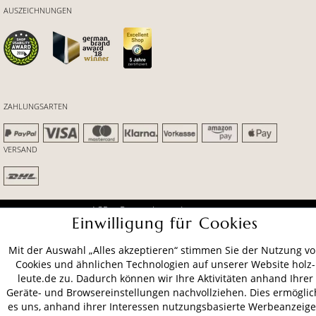
AUSZEICHNUNGEN
ZAHLUNGSARTEN
VERSAND
AGB
Datenschutz
Impressum
Einwilligung für Cookies
© 2026 HOLZ-LEUTE
* Alle Preise inkl. gesetzl. Mehrwertsteuer zzgl.
Versandkosten
.
Mit der Auswahl „Alles akzeptieren“ stimmen Sie der Nutzung v
Cookies und ähnlichen Technologien auf unserer Website holz-
leute.de zu. Dadurch können wir Ihre Aktivitäten anhand Ihrer
Geräte- und Browsereinstellungen nachvollziehen. Dies ermöglic
es uns, anhand ihrer Interessen nutzungsbasierte Werbeanzeig