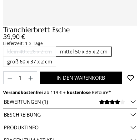
Tranchierbrett Esche
Regulärer Preis:
39,90 €
Lieferzeit: 1-3 Tage
klein 40 x 26 x 2 cm
mittel 50 x 35 x 2 cm
(Diese Option ist zurzeit nicht verfügbar.)
groß 60 x 37 x 2 cm
Produkt Anzahl: Gib den gewünschten Wert e
IN DEN WARENKORB
Versandkostenfrei
ab 119 € +
kostenlose
Retoure*
BEWERTUNGEN (1)
DURCH
BESCHREIBUNG
PRODUKTINFO