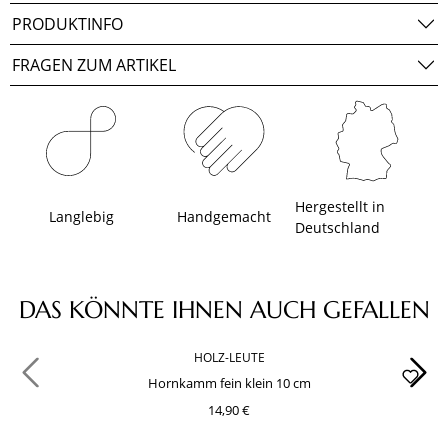
PRODUKTINFO
FRAGEN ZUM ARTIKEL
Hergestellt in
Langlebig
Handgemacht
Deutschland
Produktgalerie überspringen
DAS KÖNNTE IHNEN AUCH GEFALLEN
HOLZ-LEUTE
Hornkamm fein klein 10 cm
14,90 €