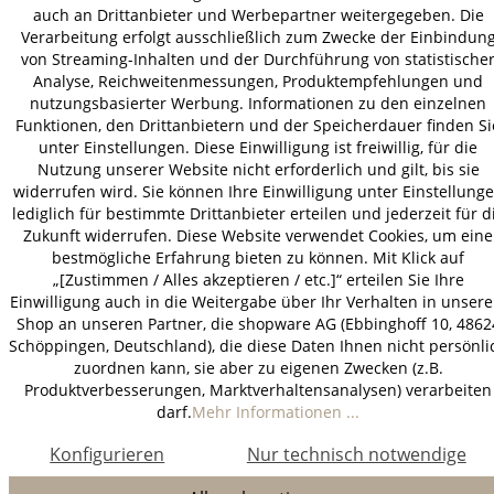
© 2026 HOLZ-LEUTE
auch an Drittanbieter und Werbepartner weitergegeben. Die
Verarbeitung erfolgt ausschließlich zum Zwecke der Einbindun
* Alle Preise inkl. gesetzl. Mehrwertsteuer zzgl.
Versandkosten
.
von Streaming-Inhalten und der Durchführung von statistische
Analyse, Reichweitenmessungen, Produktempfehlungen und
nutzungsbasierter Werbung. Informationen zu den einzelnen
Funktionen, den Drittanbietern und der Speicherdauer finden Si
unter Einstellungen. Diese Einwilligung ist freiwillig, für die
Nutzung unserer Website nicht erforderlich und gilt, bis sie
widerrufen wird. Sie können Ihre Einwilligung unter Einstellung
lediglich für bestimmte Drittanbieter erteilen und jederzeit für d
Zukunft widerrufen. Diese Website verwendet Cookies, um eine
bestmögliche Erfahrung bieten zu können. Mit Klick auf
„[Zustimmen / Alles akzeptieren / etc.]“ erteilen Sie Ihre
Einwilligung auch in die Weitergabe über Ihr Verhalten in unser
Shop an unseren Partner, die shopware AG (Ebbinghoff 10, 4862
Schöppingen, Deutschland), die diese Daten Ihnen nicht persönli
zuordnen kann, sie aber zu eigenen Zwecken (z.B.
Produktverbesserungen, Marktverhaltensanalysen) verarbeiten
darf.
Mehr Informationen ...
Konfigurieren
Nur technisch notwendige