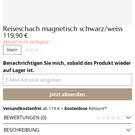
Reiseschach magnetisch schwarz/weiss
Regulärer Preis:
119,90 €
Aktuell nicht verfügbar
klein
mittel
(Diese Option ist zurzeit nicht verfügbar.)
(Diese Option ist zurzeit nicht verfügbar.)
Benachrichtigen Sie mich, sobald das Produkt wieder
auf Lager ist.
E-Mail-Adresse eingeben
Jetzt absenden
Versandkostenfrei
ab 119 € +
kostenlose
Retoure*
BEWERTUNGEN (0)
DURCH
BESCHREIBUNG