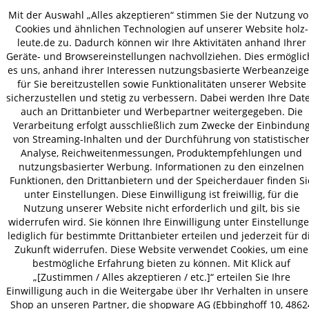
Mit der Auswahl „Alles akzeptieren“ stimmen Sie der Nutzung v
Cookies und ähnlichen Technologien auf unserer Website holz-
VERSAND
leute.de zu. Dadurch können wir Ihre Aktivitäten anhand Ihrer
Geräte- und Browsereinstellungen nachvollziehen. Dies ermöglic
es uns, anhand ihrer Interessen nutzungsbasierte Werbeanzeig
für Sie bereitzustellen sowie Funktionalitäten unserer Website
AGB
Datenschutz
Impressum
sicherzustellen und stetig zu verbessern. Dabei werden Ihre Dat
© 2026 HOLZ-LEUTE
auch an Drittanbieter und Werbepartner weitergegeben. Die
Verarbeitung erfolgt ausschließlich zum Zwecke der Einbindun
* Alle Preise inkl. gesetzl. Mehrwertsteuer zzgl.
Versandkosten
.
von Streaming-Inhalten und der Durchführung von statistische
Analyse, Reichweitenmessungen, Produktempfehlungen und
nutzungsbasierter Werbung. Informationen zu den einzelnen
Funktionen, den Drittanbietern und der Speicherdauer finden Si
unter Einstellungen. Diese Einwilligung ist freiwillig, für die
Nutzung unserer Website nicht erforderlich und gilt, bis sie
widerrufen wird. Sie können Ihre Einwilligung unter Einstellung
lediglich für bestimmte Drittanbieter erteilen und jederzeit für d
Zukunft widerrufen. Diese Website verwendet Cookies, um eine
bestmögliche Erfahrung bieten zu können. Mit Klick auf
„[Zustimmen / Alles akzeptieren / etc.]“ erteilen Sie Ihre
Einwilligung auch in die Weitergabe über Ihr Verhalten in unser
Shop an unseren Partner, die shopware AG (Ebbinghoff 10, 4862