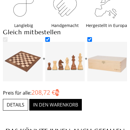
Langlebig
Handgemacht
Hergestellt in Europa
Gleich mitbestellen
+
+
208,72 €
Preis für alle:
DETAILS
IN DEN WARENKORB
Produktgalerie überspringen