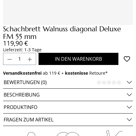
Schachbrett Walnuss diagonal Deluxe
FM 55 mm
Regulärer Preis:
119,90 €
Lieferzeit: 1-3 Tage
Produkt Anzahl: Gib den gewünschten Wert e
IN DEN WARENKORB
Versandkostenfrei
ab 119 € +
kostenlose
Retoure*
BEWERTUNGEN (0)
DURCH
BESCHREIBUNG
PRODUKTINFO
FRAGEN ZUM ARTIKEL