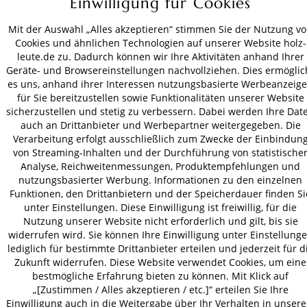
Einwilligung für Cookies
ZAHLUNGSARTEN
Mit der Auswahl „Alles akzeptieren“ stimmen Sie der Nutzung v
Cookies und ähnlichen Technologien auf unserer Website holz-
VERSAND
leute.de zu. Dadurch können wir Ihre Aktivitäten anhand Ihrer
Geräte- und Browsereinstellungen nachvollziehen. Dies ermöglic
es uns, anhand ihrer Interessen nutzungsbasierte Werbeanzeig
für Sie bereitzustellen sowie Funktionalitäten unserer Website
sicherzustellen und stetig zu verbessern. Dabei werden Ihre Dat
AGB
Datenschutz
Impressum
auch an Drittanbieter und Werbepartner weitergegeben. Die
© 2026 HOLZ-LEUTE
Verarbeitung erfolgt ausschließlich zum Zwecke der Einbindun
* Alle Preise inkl. gesetzl. Mehrwertsteuer zzgl.
Versandkosten
.
von Streaming-Inhalten und der Durchführung von statistische
Analyse, Reichweitenmessungen, Produktempfehlungen und
nutzungsbasierter Werbung. Informationen zu den einzelnen
Funktionen, den Drittanbietern und der Speicherdauer finden Si
unter Einstellungen. Diese Einwilligung ist freiwillig, für die
Nutzung unserer Website nicht erforderlich und gilt, bis sie
widerrufen wird. Sie können Ihre Einwilligung unter Einstellung
lediglich für bestimmte Drittanbieter erteilen und jederzeit für d
Zukunft widerrufen. Diese Website verwendet Cookies, um eine
bestmögliche Erfahrung bieten zu können. Mit Klick auf
„[Zustimmen / Alles akzeptieren / etc.]“ erteilen Sie Ihre
Einwilligung auch in die Weitergabe über Ihr Verhalten in unser