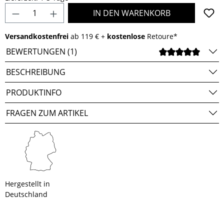
Produkt Anzahl: Gib den gewünschten Wert e
IN DEN WARENKORB
Versandkostenfrei
ab 119 € +
kostenlose
Retoure*
BEWERTUNGEN (1)
DURCH
BESCHREIBUNG
PRODUKTINFO
FRAGEN ZUM ARTIKEL
Hergestellt in
Deutschland