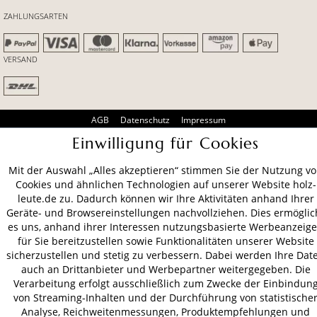
ZAHLUNGSARTEN
VERSAND
AGB
Datenschutz
Impressum
Einwilligung für Cookies
© 2026 HOLZ-LEUTE
* Alle Preise inkl. gesetzl. Mehrwertsteuer zzgl.
Versandkosten
.
Mit der Auswahl „Alles akzeptieren“ stimmen Sie der Nutzung v
Cookies und ähnlichen Technologien auf unserer Website holz-
leute.de zu. Dadurch können wir Ihre Aktivitäten anhand Ihrer
Geräte- und Browsereinstellungen nachvollziehen. Dies ermöglic
es uns, anhand ihrer Interessen nutzungsbasierte Werbeanzeig
für Sie bereitzustellen sowie Funktionalitäten unserer Website
sicherzustellen und stetig zu verbessern. Dabei werden Ihre Dat
auch an Drittanbieter und Werbepartner weitergegeben. Die
Verarbeitung erfolgt ausschließlich zum Zwecke der Einbindun
von Streaming-Inhalten und der Durchführung von statistische
Analyse, Reichweitenmessungen, Produktempfehlungen und