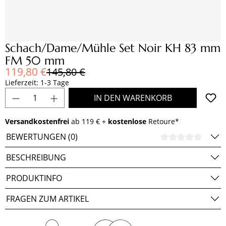
Schach/Dame/Mühle Set Noir KH 83 mm
FM 50 mm
Verkaufspreis:
119,80 €
Regulärer Preis:
145,80 €
Lieferzeit: 1-3 Tage
Produkt Anzahl: Gib den gewünschten Wert e
IN DEN WARENKORB
Versandkostenfrei
ab 119 € +
kostenlose
Retoure*
BEWERTUNGEN (0)
DURCH
BESCHREIBUNG
PRODUKTINFO
FRAGEN ZUM ARTIKEL