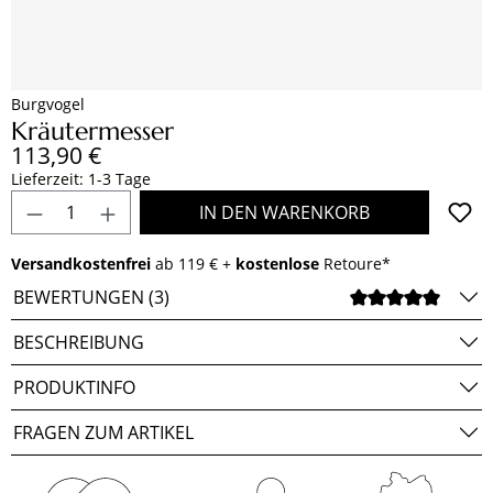
Burgvogel
Kräutermesser
Regulärer Preis:
113,90 €
Lieferzeit: 1-3 Tage
Produkt Anzahl: Gib den gewünschten Wert e
IN DEN WARENKORB
Versandkostenfrei
ab 119 € +
kostenlose
Retoure*
BEWERTUNGEN (3)
DURCH
BESCHREIBUNG
PRODUKTINFO
FRAGEN ZUM ARTIKEL