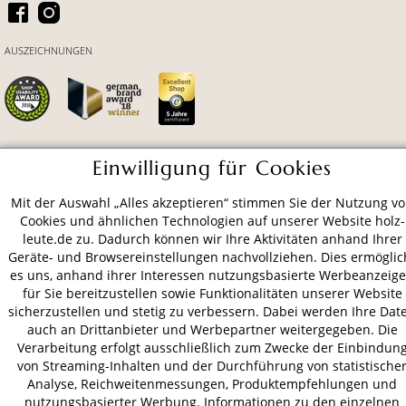
AUSZEICHNUNGEN
Einwilligung für Cookies
ZAHLUNGSARTEN
Mit der Auswahl „Alles akzeptieren“ stimmen Sie der Nutzung v
Cookies und ähnlichen Technologien auf unserer Website holz-
VERSAND
leute.de zu. Dadurch können wir Ihre Aktivitäten anhand Ihrer
Geräte- und Browsereinstellungen nachvollziehen. Dies ermöglic
es uns, anhand ihrer Interessen nutzungsbasierte Werbeanzeig
für Sie bereitzustellen sowie Funktionalitäten unserer Website
AGB
Datenschutz
Impressum
sicherzustellen und stetig zu verbessern. Dabei werden Ihre Dat
auch an Drittanbieter und Werbepartner weitergegeben. Die
© 2026 HOLZ-LEUTE
Verarbeitung erfolgt ausschließlich zum Zwecke der Einbindun
* Alle Preise inkl. gesetzl. Mehrwertsteuer zzgl.
Versandkosten
.
von Streaming-Inhalten und der Durchführung von statistische
Analyse, Reichweitenmessungen, Produktempfehlungen und
nutzungsbasierter Werbung. Informationen zu den einzelnen