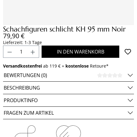
Schachfiguren schlicht KH 95 mm Noir
Regulärer Preis:
79,90 €
Lieferzeit: 1-3 Tage
Produkt Anzahl: Gib den gewünschten Wert e
IN DEN WARENKORB
Versandkostenfrei
ab 119 € +
kostenlose
Retoure*
BEWERTUNGEN (0)
DURCH
BESCHREIBUNG
PRODUKTINFO
FRAGEN ZUM ARTIKEL