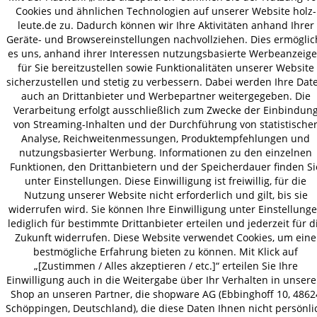
Cookies und ähnlichen Technologien auf unserer Website holz-
VERSAND
leute.de zu. Dadurch können wir Ihre Aktivitäten anhand Ihrer
Geräte- und Browsereinstellungen nachvollziehen. Dies ermöglic
es uns, anhand ihrer Interessen nutzungsbasierte Werbeanzeig
für Sie bereitzustellen sowie Funktionalitäten unserer Website
AGB
Datenschutz
Impressum
sicherzustellen und stetig zu verbessern. Dabei werden Ihre Dat
© 2026 HOLZ-LEUTE
auch an Drittanbieter und Werbepartner weitergegeben. Die
Verarbeitung erfolgt ausschließlich zum Zwecke der Einbindun
* Alle Preise inkl. gesetzl. Mehrwertsteuer zzgl.
Versandkosten
.
von Streaming-Inhalten und der Durchführung von statistische
Analyse, Reichweitenmessungen, Produktempfehlungen und
nutzungsbasierter Werbung. Informationen zu den einzelnen
Funktionen, den Drittanbietern und der Speicherdauer finden Si
unter Einstellungen. Diese Einwilligung ist freiwillig, für die
Nutzung unserer Website nicht erforderlich und gilt, bis sie
widerrufen wird. Sie können Ihre Einwilligung unter Einstellung
lediglich für bestimmte Drittanbieter erteilen und jederzeit für d
Zukunft widerrufen. Diese Website verwendet Cookies, um eine
bestmögliche Erfahrung bieten zu können. Mit Klick auf
„[Zustimmen / Alles akzeptieren / etc.]“ erteilen Sie Ihre
Einwilligung auch in die Weitergabe über Ihr Verhalten in unser
Shop an unseren Partner, die shopware AG (Ebbinghoff 10, 4862
Schöppingen, Deutschland), die diese Daten Ihnen nicht persönli