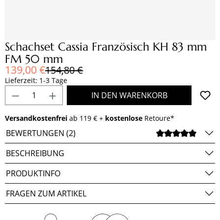
Schachset Cassia Französisch KH 83 mm
FM 50 mm
Verkaufspreis:
139,00 €
Regulärer Preis:
154,80 €
Lieferzeit: 1-3 Tage
Produkt Anzahl: Gib den gewünschten Wert e
IN DEN WARENKORB
Versandkostenfrei
ab 119 € +
kostenlose
Retoure*
BEWERTUNGEN (2)
DURCH
BESCHREIBUNG
PRODUKTINFO
FRAGEN ZUM ARTIKEL