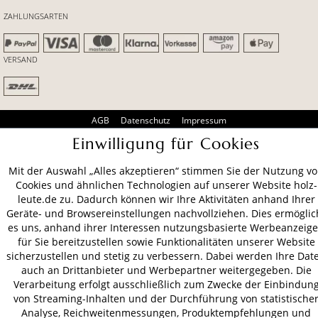
ZAHLUNGSARTEN
VERSAND
AGB
Datenschutz
Impressum
Einwilligung für Cookies
© 2026 HOLZ-LEUTE
* Alle Preise inkl. gesetzl. Mehrwertsteuer zzgl.
Versandkosten
.
Mit der Auswahl „Alles akzeptieren“ stimmen Sie der Nutzung v
Cookies und ähnlichen Technologien auf unserer Website holz-
leute.de zu. Dadurch können wir Ihre Aktivitäten anhand Ihrer
Geräte- und Browsereinstellungen nachvollziehen. Dies ermöglic
es uns, anhand ihrer Interessen nutzungsbasierte Werbeanzeig
für Sie bereitzustellen sowie Funktionalitäten unserer Website
sicherzustellen und stetig zu verbessern. Dabei werden Ihre Dat
auch an Drittanbieter und Werbepartner weitergegeben. Die
Verarbeitung erfolgt ausschließlich zum Zwecke der Einbindun
von Streaming-Inhalten und der Durchführung von statistische
Analyse, Reichweitenmessungen, Produktempfehlungen und