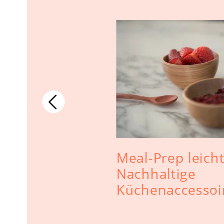
Meal-Prep leich
s Holz -
Nachhaltige
er zu
Küchenaccessoi