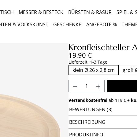
TISCH
MESSER & BESTECK
BÜRSTEN & RASUR
SPIEL &
HTEN & VOLKSKUNST
GESCHENKE
ANGEBOTE %
THEM
Kronfleischteller 
Regulärer Preis:
19,90 €
Lieferzeit: 1-3 Tage
klein Ø 26 x 2,8 cm
groß Ø
Produkt Anzahl: Gib 
Versandkostenfrei
ab 119 € +
ko
BEWERTUNGEN (3)
BESCHREIBUNG
PRODUKTINFO