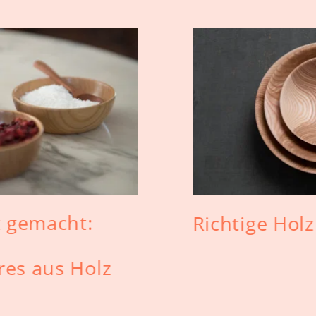
t gemacht:
Richtige Holz
res aus Holz