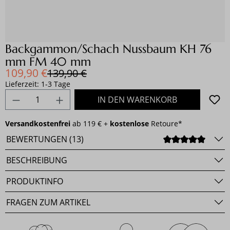
Backgammon/Schach Nussbaum KH 76
mm FM 40 mm
Verkaufspreis:
109,90 €
Regulärer Preis:
139,90 €
Lieferzeit: 1-3 Tage
Produkt Anzahl: Gib den gewünschten Wert e
IN DEN WARENKORB
Versandkostenfrei
ab 119 € +
kostenlose
Retoure*
BEWERTUNGEN (13)
DURCH
BESCHREIBUNG
PRODUKTINFO
FRAGEN ZUM ARTIKEL