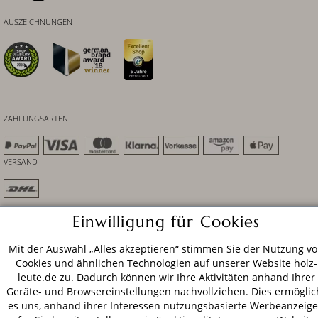
AUSZEICHNUNGEN
ZAHLUNGSARTEN
VERSAND
Einwilligung für Cookies
AGB
Datenschutz
Impressum
© 2026 HOLZ-LEUTE
Mit der Auswahl „Alles akzeptieren“ stimmen Sie der Nutzung v
* Alle Preise inkl. gesetzl. Mehrwertsteuer zzgl.
Versandkosten
.
Cookies und ähnlichen Technologien auf unserer Website holz-
leute.de zu. Dadurch können wir Ihre Aktivitäten anhand Ihrer
Geräte- und Browsereinstellungen nachvollziehen. Dies ermöglic
es uns, anhand ihrer Interessen nutzungsbasierte Werbeanzeig