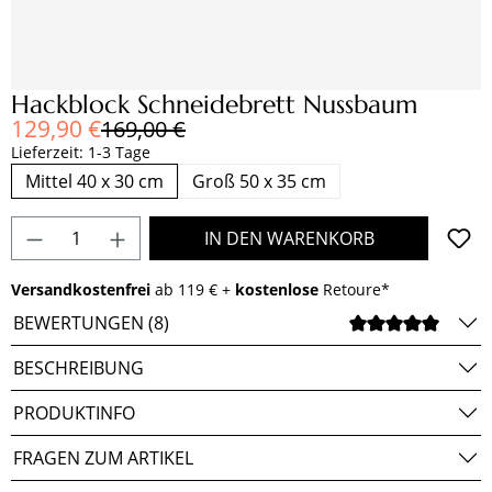
Hackblock Schneidebrett Nussbaum
Verkaufspreis:
129,90 €
Regulärer Preis:
169,00 €
Lieferzeit: 1-3 Tage
Mittel 40 x 30 cm
Groß 50 x 35 cm
Produkt Anzahl: Gib den gewünschten Wert e
IN DEN WARENKORB
Versandkostenfrei
ab 119 € +
kostenlose
Retoure*
BEWERTUNGEN (8)
DURCH
BESCHREIBUNG
PRODUKTINFO
FRAGEN ZUM ARTIKEL