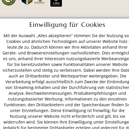
ZAHLUNGSARTEN
Einwilligung für Cookies
Mit der Auswahl „Alles akzeptieren“ stimmen Sie der Nutzung v
VERSAND
Cookies und ähnlichen Technologien auf unserer Website holz-
leute.de zu. Dadurch können wir Ihre Aktivitäten anhand Ihrer
Geräte- und Browsereinstellungen nachvollziehen. Dies ermöglic
es uns, anhand ihrer Interessen nutzungsbasierte Werbeanzeig
für Sie bereitzustellen sowie Funktionalitäten unserer Website
AGB
Datenschutz
Impressum
sicherzustellen und stetig zu verbessern. Dabei werden Ihre Dat
© 2026 HOLZ-LEUTE
auch an Drittanbieter und Werbepartner weitergegeben. Die
* Alle Preise inkl. gesetzl. Mehrwertsteuer zzgl.
Versandkosten
.
Verarbeitung erfolgt ausschließlich zum Zwecke der Einbindun
von Streaming-Inhalten und der Durchführung von statistische
Analyse, Reichweitenmessungen, Produktempfehlungen und
nutzungsbasierter Werbung. Informationen zu den einzelnen
Funktionen, den Drittanbietern und der Speicherdauer finden Si
unter Einstellungen. Diese Einwilligung ist freiwillig, für die
Nutzung unserer Website nicht erforderlich und gilt, bis sie
widerrufen wird. Sie können Ihre Einwilligung unter Einstellung
lediglich für bestimmte Drittanbieter erteilen und jederzeit für d